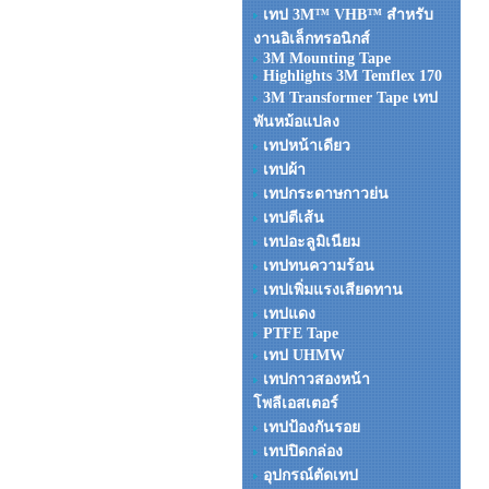
เทป 3M™ VHB™ สำหรับ
งานอิเล็กทรอนิกส์
3M Mounting Tape
Highlights 3M Temflex 170
3M Transformer Tape เทป
พันหม้อแปลง
เทปหน้าเดียว
เทปผ้า
เทปกระดาษกาวย่น
เทปตีเส้น
เทปอะลูมิเนียม
เทปทนความร้อน
เทปเพิ่มแรงเสียดทาน
เทปแดง
PTFE Tape
เทป UHMW
เทปกาวสองหน้า
โพลีเอสเตอร์
เทปป้องกันรอย
เทปปิดกล่อง
อุปกรณ์ตัดเทป