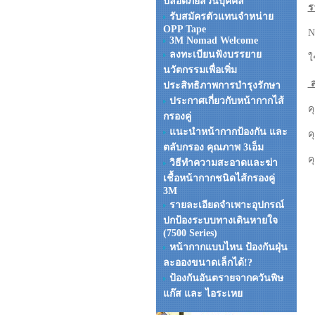
ปลอดภัยส่วนบุคคล
ร
รับสมัครตัวแทนจำหน่าย
OPP Tape
N
3M Nomad Welcome
ลงทะเบียนฟังบรรยาย
ใ
นวัตกรรมเพื่อเพิ่ม
ส
ประสิทธิภาพการบำรุงรักษา
ประกาศเกี่ยวกับหน้ากากไส้
ค
กรองคู่
แนะนำหน้ากากป้องกัน และ
ค
ตลับกรอง คุณภาพ 3เอ็ม
ค
วิธีทำความสะอาดและฆ่า
เชื้อหน้ากากชนิดไส้กรองคู่
3M
รายละเอียดจำเพาะอุปกรณ์
ปกป้องระบบทางเดินหายใจ
(7500 Series)
หน้ากากแบบไหน ป้องกันฝุ่น
ละอองขนาดเล็กได้!?
ป้องกันอันตรายจากควันพิษ
แก๊ส และ ไอระเหย