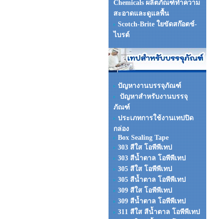
Chemicals ผลิตภัณฑ์ทำความ
สะอาดและดูแลพื้น
Scotch-Brite ใยขัดสก๊อตช์-
ไบรต์
ปัญหางานบรรจุภัณฑ์
ปัญหาสำหรับงานบรรจุ
ภัณฑ์
ประเภทการใช้งานเทปปิด
กล่อง
Box Sealing Tape
303 สีใส โอพีพีเทป
303 สีน้ำตาล โอพีพีเทป
305 สีใส โอพีพีเทป
305 สีน้ำตาล โอพีพีเทป
309 สีใส โอพีพีเทป
309 สีน้ำตาล โอพีพีเทป
311 สีใส สีน้ำตาล โอพีพีเทป