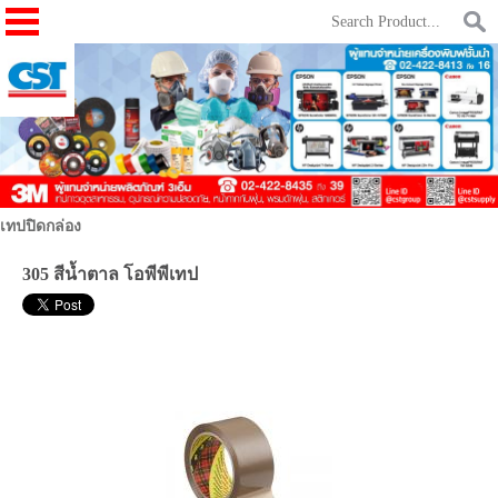
เทปปิดกล่อง
305 สีน้ำตาล โอพีพีเทป