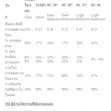
18ARL
BC 10*
BC 20*
BC 35*
BC 40
รุ่น
ใส 6
มม.
Dark
Dark
Light
Light
Clear
Silver
สี
Reflective
Reflective
Reflective
Reflective
สัมประสิทธิ์
0.82
0.23
0.28
0.32
0.47
0.53
การลดความ
ร้อน
% แสงส่อง
89%
17%
10%
17%
36%
42%
ผ่าน
% แสง
สะท้อน
8% /
56% /
22% /
20% /
13% /
8% / 9%
9%
58%
18%
25%
11%
(ภายนอก/
ภายใน)
การลดความ
19%
77%
72%
68%
53%
47%
ร้อนรวม
การป้องกัน
38%
99%
99%
99%
99%
99%
รังสีอัตราไว
โอเลต
3M ผู้นำนวัตกรรมฟิล์มกรองแสง