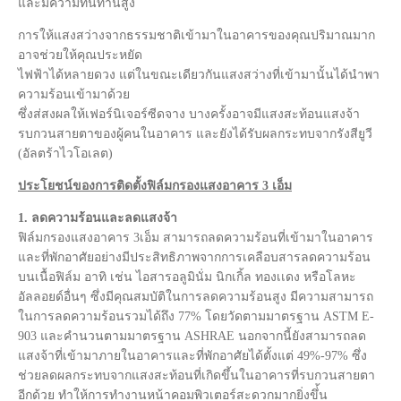
และมีความทนทานสูง
การให้แสงสว่างจากธรรมชาติเข้ามาในอาคารของคุณปริมาณมาก
อาจช่วยให้คุณประหยัด
ไฟฟ้าได้หลายดวง แต่ในขณะเดียวกันแสงสว่างที่เข้ามานั้นได้นำพา
ความร้อนเข้ามาด้วย
ซึ่งส่สงผลให้เฟอร์นิเจอร์ซีดจาง บางครั้งอาจมีแสงสะท้อนแสงจ้า
รบกวนสายตาของผู้คนในอาคาร และยังได้รับผลกระทบจากรังสียูวี
(อัลตร้าไวโอเลต)
ประโยชน์ของการติดตั้งฟิล์มกรองแสงอาคาร 3 เอ็ม
1. ลดความร้อนและลดแสงจ้า
ฟิล์มกรองแสงอาคาร 3เอ็ม สามารถลดความร้อนที่เข้ามาในอาคาร
และที่พักอาศัยอย่างมีประสิทธิภาพจากการเคลือบสารลดความร้อน
บนเนื้อฟิล์ม อาทิ เช่น ไอสารอลูมินั่ม นิกเกิ้ล ทองเเดง หรือโลหะ
อัลลอยด์อื่นๆ ซึ่งมีคุณสมบัติในการลดความร้อนสูง มีความสามารถ
ในการลดความร้อนรวมได้ถึง 77% โดยวัดตามมาตรฐาน ASTM E-
903 และคำนวนตามมาตรฐาน ASHRAE นอกจากนี้ยังสามารถลด
แสงจ้าที่เข้ามาภายในอาคารและที่พักอาศัยได้ตั้งแต่ 49%-97% ซึ่ง
ช่วยลดผลกระทบจากแสงสะท้อนที่เกิดขึ้นในอาคารที่รบกวนสายตา
อีกด้วย ทำให้การทำงานหน้าคอมพิวเตอร์สะดวกมากยิ่งขึ่้น