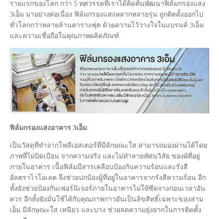
รายแรกของโลก กว่า 5 ทศวรรตที่เราได้คิดค้นพัฒนาฟิล์มกรองแสง
3เอ็ม มาอย่างต่อเนื่อง ฟิล์มกรองแสงหลากหลายรุ่น ถูกติตดั้งออกไป
ทั่วโลกกว่าหลายล้านตารางฟุต ด้วยความไว้วางใจในแบรนด์ 3เอ็ม
และความเชื่อถือในคุณภาพผลิตภัณฑ์
ฟิล์มกรองแสงอาคาร 3เอ็ม
เป็นวัสดุที่ทำจากโพลีเอสเตอร์ที่มีลักษณะใส สามารถมองผ่านได้โดย
ภาพที่ไม่บิดเบือน จากความจริง และไม่ทำลายทัศนวิสัย ของผ้ที่อยู่
ภายในอาคาร เนื้อฟิล์มมีสารเคลือบป้องกันความร้อนและรังสี
อัลตราไวโอเลต จึงช่วยปกป้องผู้ที่อยู่ในอาคารจากรังสีความร้อน อีก
ทั้งยังช่วยป้องกันเฟอร์นิเจอร์ภายในอาคารไม่ให้ซีดจางก่อนเวลาอัน
ควร อีกทั้งยังมั่นใช้ได้กับคุณภาพกาวอันเป็นลิขสิทธิ์เฉพาะของสาม
เอ็ม มีลักษณะใส เหนียว และบาง ช่วยลดความยุ่งยากในการติดตั้ง