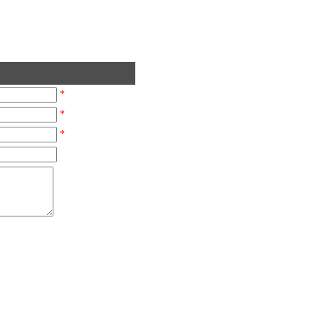
*
*
*