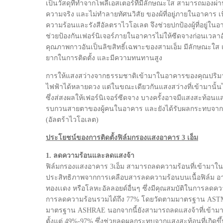
เป็นวัสดุที่ทำจากโพลีเอสเตอร์ที่มีลักษณะใส สามารถมองผ่า
ความจริง และไม่ทำลายทัศนวิสัย ของผ้ที่อยู่ภายในอาคาร เนื
ความร้อนและรังสีอัลตราไวโอเลต จึงช่วยปกป้องผู้ที่อยู่ในอา
ช่วยป้องกันเฟอร์นิเจอร์ภายในอาคารไม่ให้ซีดจางก่อนเวลาอันค
คุณภาพกาวอันเป็นลิขสิทธิ์เฉพาะของสามเอ็ม มีลักษณะใส 
ยากในการติดตั้ง และมีความทนทานสูง
การให้แสงสว่างจากธรรมชาติเข้ามาในอาคารของคุณปริม
ไฟฟ้าได้หลายดวง แต่ในขณะเดียวกันแสงสว่างที่เข้ามานั้
ซึ่งส่สงผลให้เฟอร์นิเจอร์ซีดจาง บางครั้งอาจมีแสงสะท้อนแ
รบกวนสายตาของผู้คนในอาคาร และยังได้รับผลกระทบจากรั
(อัลตร้าไวโอเลต)
ประโยชน์ของการติดตั้งฟิล์มกรองแสงอาคาร 3 เอ็ม
1. ลดความร้อนและลดแสงจ้า
ฟิล์มกรองแสงอาคาร 3เอ็ม สามารถลดความร้อนที่เข้ามาในอ
ประสิทธิภาพจากการเคลือบสารลดความร้อนบนเนื้อฟิล์ม อาทิ เ
ทองเเดง หรือโลหะอัลลอยด์อื่นๆ ซึ่งมีคุณสมบัติในการลด
การลดความร้อนรวมได้ถึง 77% โดยวัดตามมาตรฐาน AS
มาตรฐาน ASHRAE นอกจากนี้ยังสามารถลดแสงจ้าที่เข้ามา
ตั้งแต่ 49%-97% ซึ่งช่วยลดผลกระทบจากแสงสะท้อนที่เกิด