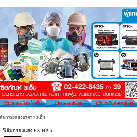
ข่าวสาร&โปรโมชั่น
PhotoAndSign
บริการรับตัดเทปกาว
ิล์มกรองแสงอาคาร 3เอ็ม
ฟิล์มกรองแสง FX HP-5