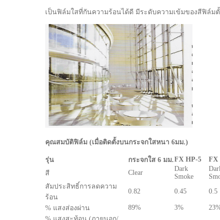
เป็นฟิล์มใสที่กันความร้อนได้ดี มีระดับความเข้มของสีฟิล์มต
คุณสมบัติฟิล์ม (เมื่อติดตั้งบนกระจกใสหนา 6มม.)
FX HP-5
FX
รุ่น
กระจกใส 6 มม.
Dark
Dar
Clear
สี
Smoke
Sm
สัมประสิทธิ์การลดความ
0.82
0.45
0.5
ร้อน
89%
3%
23
% แสงส่องผ่าน
% แสงสะท้อน (ภายนอก/