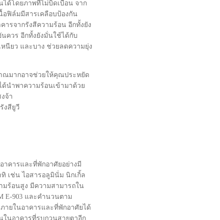
นได้โดยภาพที่ไม่บิดเบือน จาก
้อฟิล์มมีสารเคลือบป้องกัน
คารจากรังสีความร้อน อีกทั้งยัง
วร อีกทั้งยังมั่นใช้ได้กับ
เหนียว และบาง ช่วยลดความยุ่ง
าณมากอาจช่วยให้คุณประหยัด
นได้นำพาความร้อนเข้ามาด้วย
สงจ้า
งสียูวี
าคารและที่พักอาศัยอย่างมี
ช่น ไอสารอลูมินั่ม นิกเกิ้ล
ความร้อนสูง มีความสามารถใน
TM E-903 และคำนวนตาม
ภายในอาคารและที่พักอาศัยได้
ขึ้นในอาคารที่รบกวนสายตาอีก