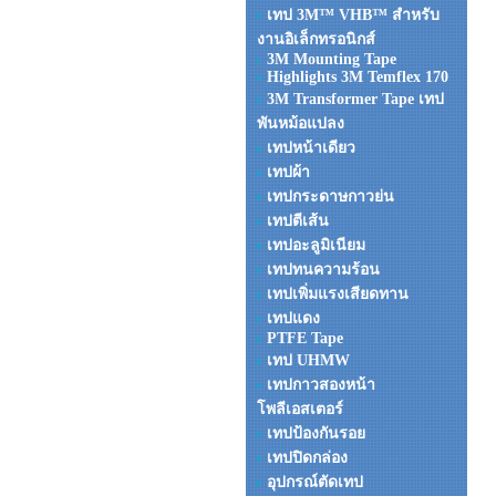
เทป 3M™ VHB™ สำหรับ
งานอิเล็กทรอนิกส์
3M Mounting Tape
Highlights 3M Temflex 170
3M Transformer Tape เทป
พันหม้อแปลง
เทปหน้าเดียว
เทปผ้า
เทปกระดาษกาวย่น
เทปตีเส้น
เทปอะลูมิเนียม
เทปทนความร้อน
เทปเพิ่มแรงเสียดทาน
เทปแดง
PTFE Tape
เทป UHMW
เทปกาวสองหน้า
โพลีเอสเตอร์
เทปป้องกันรอย
เทปปิดกล่อง
อุปกรณ์ตัดเทป