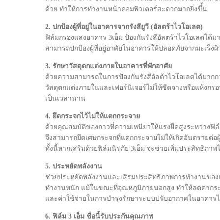
ด้วย ทำให้การทำงานหน้าคอมพิวเตอร์สะดวกมากยิ่งขึ่้น
2. ปกป้องผู้ที่อยู่ในอาคารจากรังสียูวี (อัลตร้าไวโอเลต)
ฟิล์มกรองแสงอาคาร 3เอ็ม ป้องกันรังสีอัลตร้าไวโอเลตได้
สามารถปกป้องผู้ที่อยู่อาศัยในอาคารให้ปลอดภัยจากมะเร็งผิ
3. รักษาวัสดุตกแต่งภายในอาคารที่พักอาศัย
ด้วยความสามารถในการป้องกันรังสีอัลต้าไวโอเลตได้มากก
วัสดุตกแต่งภายในและเฟอร์นิเจอร์ไม่ให้ซีดจางหรือแห้งก
เป็นเวลานาน
4. ยึดกระจกไว้ไม่ให้แตกกระจาย
ด้วยคุณสมบัติของกาวที่ความเหนียวให้แรงยึดสูงระหว่างฟิล
จึงสามารถยึดเศษกระจกที่แตกกระจายไม่ให้เกิดอันตรายต่อผู
ทั้งนี้หากเสริมด้วยฟิล์มนิรภัย 3เอ็ม จะช่วยเพิ่มประสิทธิภาพไ
5. ประหยัดพลังงาน
ช่วยประหยัดพลังงานและเสิรมประสิทธิภาพการทำงานของเค
ทำงานหนัก แม้ในขณะที่อุณหภูมิภายนอกสูง ทำให้ลดค่าก
และค่าใช้จ่ายในการบำรุงรักษาระบบปรับอากาศในอาคารไ
6. ฟิล์ม 3 เอ็ม ชื่อนี้รับประกันคุณภาพ