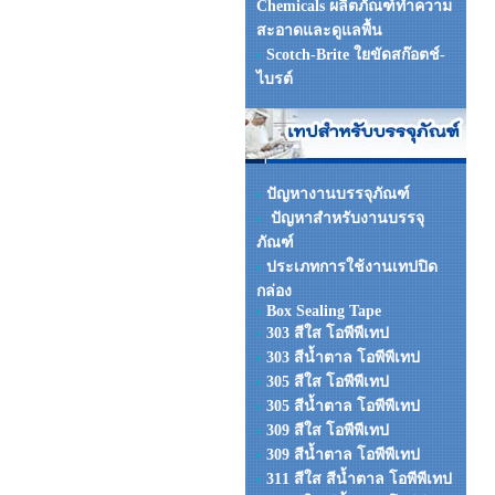
Chemicals ผลิตภัณฑ์ทำความ
สะอาดและดูแลพื้น
Scotch-Brite ใยขัดสก๊อตช์-
ไบรต์
ปัญหางานบรรจุภัณฑ์
ปัญหาสำหรับงานบรรจุ
ภัณฑ์
ประเภทการใช้งานเทปปิด
กล่อง
Box Sealing Tape
303 สีใส โอพีพีเทป
303 สีน้ำตาล โอพีพีเทป
305 สีใส โอพีพีเทป
305 สีน้ำตาล โอพีพีเทป
309 สีใส โอพีพีเทป
309 สีน้ำตาล โอพีพีเทป
311 สีใส สีน้ำตาล โอพีพีเทป