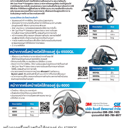
หน้ากากครึ่งหน้าชนิดไส้กรองคู่ รุ่น 6500QL