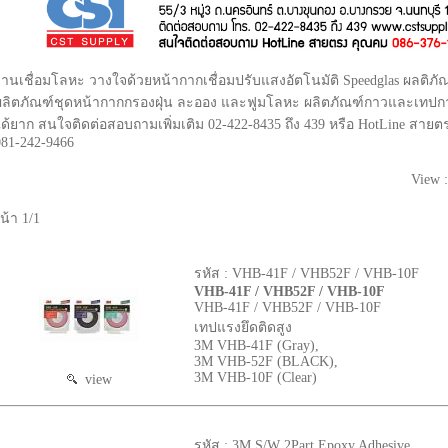
งานเชื่อมโลหะ วางใจด้วยหน้ากากเชื่อมปรับแสงอัตโนมัติ Speedglas ผลติภั
ผลิตภัณฑ์ชุดหน้ากากกรองฝุ่น ละออง และฟูมโลหะ ผลิตภัณฑ์กาวและเทปกาวสำ
ได้ยาก สนใจติดต่อสอบถามเพิ่มเติม 02-422-8435 ถึง 439 หรือ HotLine สาย
081-242-9466
View 
น้า 1/1
รหัส : VHB-41F / VHB52F / VHB-10F
VHB-41F / VHB52F / VHB-10F
VHB-41F / VHB52F / VHB-10F
เทปแรงยึดติดสูง
3M VHB-41F (Gray),
3M VHB-52F (BLACK),
3M VHB-10F (Clear)
view
รหัส : 3M S/W 2Part Epoxy Adhesive