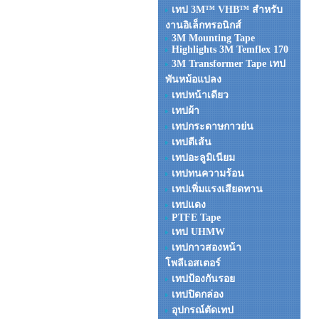
เทป 3M™ VHB™ สำหรับ
งานอิเล็กทรอนิกส์
3M Mounting Tape
Highlights 3M Temflex 170
3M Transformer Tape เทป
พันหม้อแปลง
เทปหน้าเดียว
เทปผ้า
เทปกระดาษกาวย่น
เทปตีเส้น
เทปอะลูมิเนียม
เทปทนความร้อน
เทปเพิ่มแรงเสียดทาน
เทปแดง
PTFE Tape
เทป UHMW
เทปกาวสองหน้า
โพลีเอสเตอร์
เทปป้องกันรอย
เทปปิดกล่อง
อุปกรณ์ตัดเทป