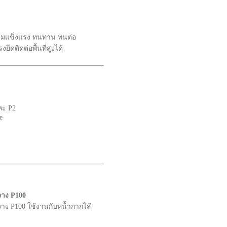
ความแข็งแรง ทนทาน ทนต่อ
ึดติดต่อพื้นที่สูงได้
หะ P2
e
จาง P100
ง P100 ใช้งานกับหน้้ากากไส้