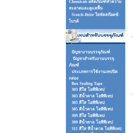
Chemicals ผลิตภัณฑ์ทำความ
สะอาดและดูแลพื้น
Scotch-Brite ใยขัดสก๊อตช์-
ไบรต์
ปัญหางานบรรจุภัณฑ์
ปัญหาสำหรับงานบรรจุ
ภัณฑ์
ประเภทการใช้งานเทปปิด
กล่อง
Box Sealing Tape
303 สีใส โอพีพีเทป
303 สีน้ำตาล โอพีพีเทป
305 สีใส โอพีพีเทป
305 สีน้ำตาล โอพีพีเทป
309 สีใส โอพีพีเทป
309 สีน้ำตาล โอพีพีเทป
311 สีใส สีน้ำตาล โอพีพีเทป